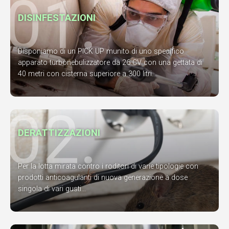
01.
DISINFESTAZIONI
Disponiamo di un PICK UP munito di uno specifico
apparato turbonebulizzatore da 26 CV con una gettata di
40 metri con cisterna superiore a 300 litri...
02.
DERATTIZZAZIONI
Per la lotta mirata contro i roditori di varie tipologie con
prodotti anticoagulanti di nuova generazione a dose
singola di vari gusti...