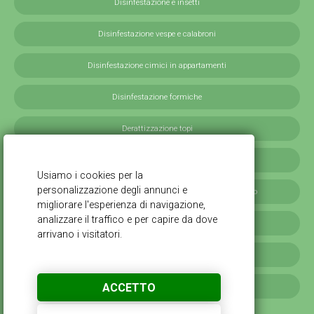
Disinfestazione e insetti
Disinfestazione vespe e calabroni
Disinfestazione cimici in appartamenti
Disinfestazione formiche
Derattizzazione topi
Derattizzazione ratti
Disinfestazione blatte germaniche in provincia di Milano
Servizi antilarvali, adulticidi invernali
Disinfestazione scarafaggi
ACCETTO
Disinfestazione da cimici verdi