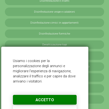
Disinfestazione e insetti
Disinfestazione vespe e calabroni
Disinfestazione cimici in appartamenti
Disinfestazione formiche
Derattizzazione topi
Derattizzazione ratti
Disinfestazione blatte germaniche in provincia di Milano
Servizi antilarvali, adulticidi invernali
Disinfestazione scarafaggi
ACCETTO
Disinfestazione da cimici verdi