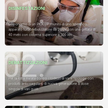
01.
DISINFESTAZIONI
Disponiamo di un PICK UP munito di uno specifico
apparato turbonebulizzatore da 26 CV con una gettata di
40 metri con cisterna superiore a 300 litri...
02.
DERATTIZZAZIONI
Per la lotta mirata contro i roditori di varie tipologie con
prodotti anticoagulanti di nuova generazione a dose
singola di vari gusti...