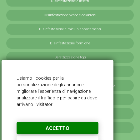
Disinfestazione e insetti
Disinfestazione vespe e calabroni
Disinfestazione cimici in appartamenti
Disinfestazione formiche
Derattizzazione topi
Derattizzazione ratti
Disinfestazione blatte germaniche in provincia di Milano
Servizi antilarvali, adulticidi invernali
Disinfestazione scarafaggi
ACCETTO
Disinfestazione da cimici verdi