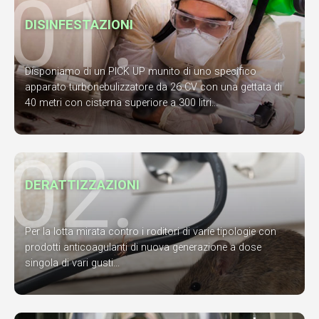
01.
DISINFESTAZIONI
Disponiamo di un PICK UP munito di uno specifico
apparato turbonebulizzatore da 26 CV con una gettata di
40 metri con cisterna superiore a 300 litri...
02.
DERATTIZZAZIONI
Per la lotta mirata contro i roditori di varie tipologie con
prodotti anticoagulanti di nuova generazione a dose
singola di vari gusti...