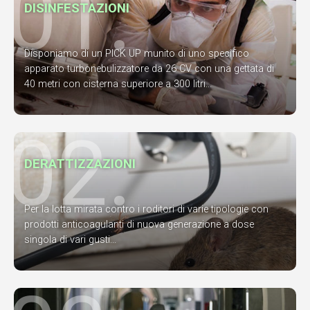
01.
DISINFESTAZIONI
Disponiamo di un PICK UP munito di uno specifico
apparato turbonebulizzatore da 26 CV con una gettata di
40 metri con cisterna superiore a 300 litri...
02.
DERATTIZZAZIONI
Per la lotta mirata contro i roditori di varie tipologie con
prodotti anticoagulanti di nuova generazione a dose
singola di vari gusti...