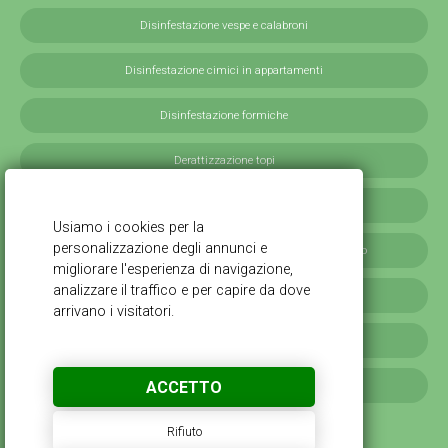
Disinfestazione vespe e calabroni
Disinfestazione cimici in appartamenti
Disinfestazione formiche
Derattizzazione topi
Derattizzazione ratti
Disinfestazione blatte germaniche in provincia di Milano
Servizi antilarvali, adulticidi invernali
Disinfestazione scarafaggi
ACCETTO
Disinfestazione da cimici verdi
Rifiuto