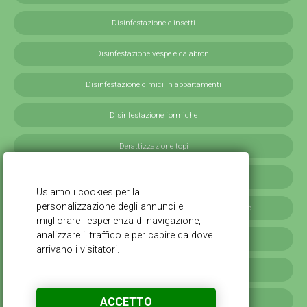
Disinfestazione e insetti
Disinfestazione vespe e calabroni
Disinfestazione cimici in appartamenti
Disinfestazione formiche
Derattizzazione topi
Derattizzazione ratti
Disinfestazione blatte germaniche in provincia di Milano
Servizi antilarvali, adulticidi invernali
Disinfestazione scarafaggi
ACCETTO
Disinfestazione da cimici verdi