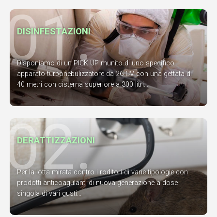
01.
DISINFESTAZIONI
Disponiamo di un PICK UP munito di uno specifico
apparato turbonebulizzatore da 26 CV con una gettata di
40 metri con cisterna superiore a 300 litri...
02.
DERATTIZZAZIONI
Per la lotta mirata contro i roditori di varie tipologie con
prodotti anticoagulanti di nuova generazione a dose
singola di vari gusti...