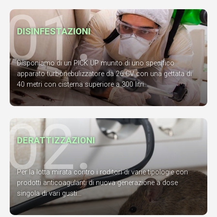
01.
DISINFESTAZIONI
Disponiamo di un PICK UP munito di uno specifico
apparato turbonebulizzatore da 26 CV con una gettata di
40 metri con cisterna superiore a 300 litri...
02.
DERATTIZZAZIONI
Per la lotta mirata contro i roditori di varie tipologie con
prodotti anticoagulanti di nuova generazione a dose
singola di vari gusti...