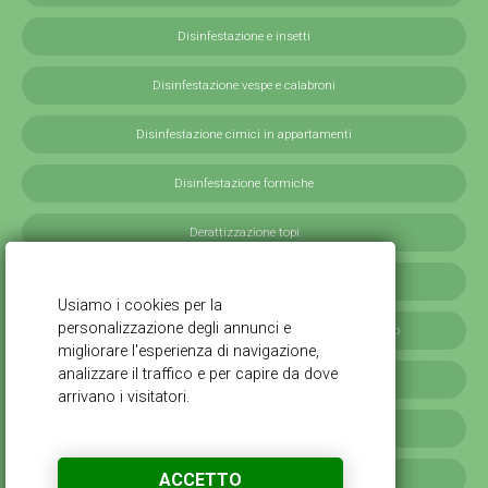
Disinfestazione e insetti
Disinfestazione vespe e calabroni
Disinfestazione cimici in appartamenti
Disinfestazione formiche
Derattizzazione topi
Derattizzazione ratti
Disinfestazione blatte germaniche in provincia di Milano
Servizi antilarvali, adulticidi invernali
Disinfestazione scarafaggi
ACCETTO
Disinfestazione da cimici verdi