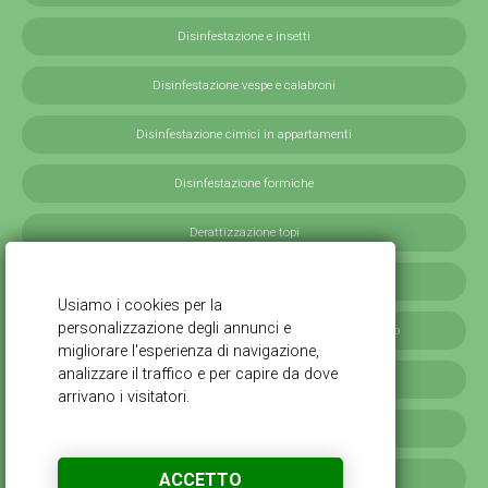
Disinfestazione e insetti
Disinfestazione vespe e calabroni
Disinfestazione cimici in appartamenti
Disinfestazione formiche
Derattizzazione topi
Derattizzazione ratti
Disinfestazione blatte germaniche in provincia di Milano
Servizi antilarvali, adulticidi invernali
Disinfestazione scarafaggi
ACCETTO
Disinfestazione da cimici verdi