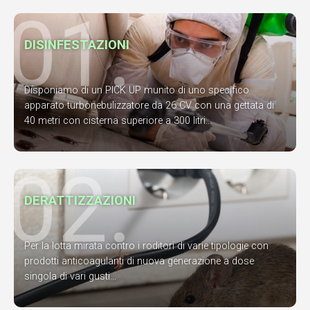
01.
DISINFESTAZIONI
Disponiamo di un PICK UP munito di uno specifico
apparato turbonebulizzatore da 26 CV con una gettata di
40 metri con cisterna superiore a 300 litri...
02.
DERATTIZZAZIONI
Per la lotta mirata contro i roditori di varie tipologie con
prodotti anticoagulanti di nuova generazione a dose
singola di vari gusti...