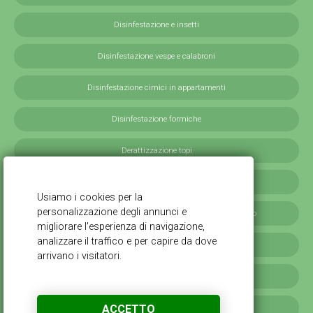
Disinfestazione e insetti
Disinfestazione vespe e calabroni
Disinfestazione cimici in appartamenti
Disinfestazione formiche
Derattizzazione topi
Derattizzazione ratti
Disinfestazione blatte germaniche in provincia di Milano
Servizi antilarvali, adulticidi invernali
Disinfestazione scarafaggi
ACCETTO
Disinfestazione da cimici verdi