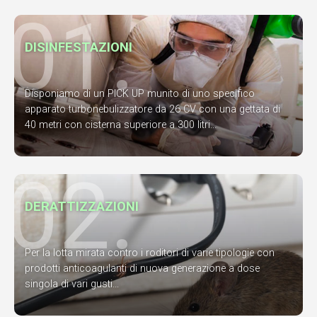
01.
DISINFESTAZIONI
Disponiamo di un PICK UP munito di uno specifico
apparato turbonebulizzatore da 26 CV con una gettata di
40 metri con cisterna superiore a 300 litri...
02.
DERATTIZZAZIONI
Per la lotta mirata contro i roditori di varie tipologie con
prodotti anticoagulanti di nuova generazione a dose
singola di vari gusti...