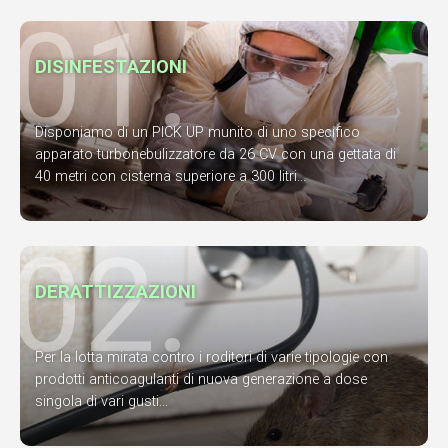
01.
DISINFESTAZIONI
Disponiamo di un PICK UP munito di uno specifico
apparato turbonebulizzatore da 26 CV con una gettata di
40 metri con cisterna superiore a 300 litri...
02.
DERATTIZZAZIONI
Per la lotta mirata contro i roditori di varie tipologie con
prodotti anticoagulanti di nuova generazione a dose
singola di vari gusti...