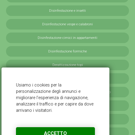
Disinfestazione e insetti
Disinfestazione vespe e calabroni
Disinfestazione cimici in appartamenti
Disinfestazione formiche
Derattizzazione topi
Derattizzazione ratti
Disinfestazione blatte germaniche in provincia di Milano
Servizi antilarvali, adulticidi invernali
Disinfestazione scarafaggi
ACCETTO
Disinfestazione da cimici verdi