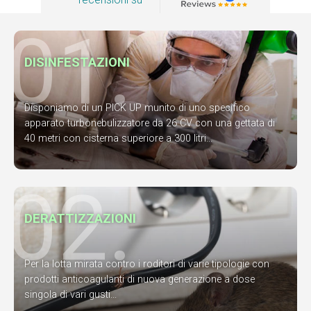
01.
DISINFESTAZIONI
Disponiamo di un PICK UP munito di uno specifico
apparato turbonebulizzatore da 26 CV con una gettata di
40 metri con cisterna superiore a 300 litri...
02.
DERATTIZZAZIONI
Per la lotta mirata contro i roditori di varie tipologie con
prodotti anticoagulanti di nuova generazione a dose
singola di vari gusti...