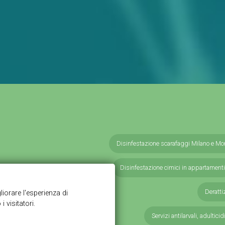
Disinfestazione scarafaggi Milano e Mo
Disinfestazione cimici in appartamenti
Deratti
Servizi antilarvali, adulticid