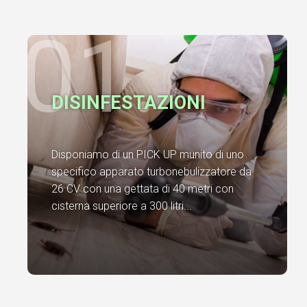
01.
DISINFESTAZIONI
Disponiamo di un PICK UP munito di uno
specifico apparato turbonebulizzatore da
26 CV con una gettata di 40 metri con
cisterna superiore a 300 litri...