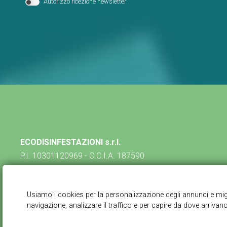
Autorizzo ricezione newsletter
ECODISINFESTAZIONI s.r.l.
P.I. 10301120969 - C.C.I.A. 187590
via Pietro da Lissone, 17 - 20851 Lissone (MB)
039.2621879