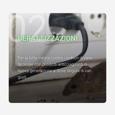
02.
DERATTIZZAZIONI
Per la lotta mirata contro i roditori di varie
tipologie con prodotti anticoagulanti di
nuova generazione a dose singola di vari
gusti...