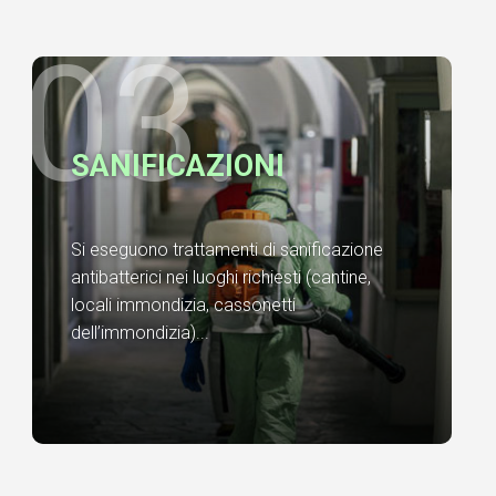
03.
SANIFICAZIONI
Si eseguono trattamenti di sanificazione
antibatterici nei luoghi richiesti (cantine,
locali immondizia, cassonetti
dell’immondizia)...