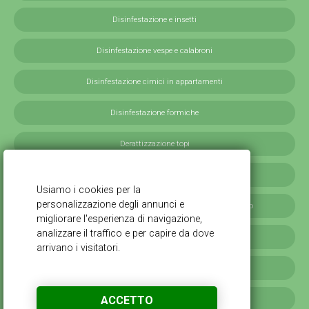
Disinfestazione e insetti
Disinfestazione vespe e calabroni
Disinfestazione cimici in appartamenti
Disinfestazione formiche
Derattizzazione topi
Derattizzazione ratti
Disinfestazione blatte germaniche in provincia di Milano
Servizi antilarvali, adulticidi invernali
Disinfestazione scarafaggi
ACCETTO
Disinfestazione da cimici verdi