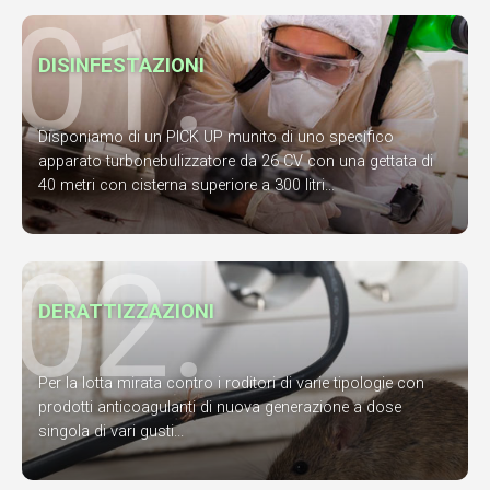
01.
DISINFESTAZIONI
Disponiamo di un PICK UP munito di uno specifico
apparato turbonebulizzatore da 26 CV con una gettata di
40 metri con cisterna superiore a 300 litri...
02.
DERATTIZZAZIONI
Per la lotta mirata contro i roditori di varie tipologie con
prodotti anticoagulanti di nuova generazione a dose
singola di vari gusti...